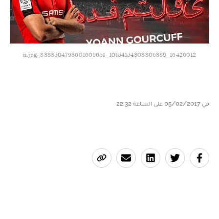
16426012_10154154308806389_8383504793601609651_n.jpg
في 05/02/2017 على الساعة 22:32