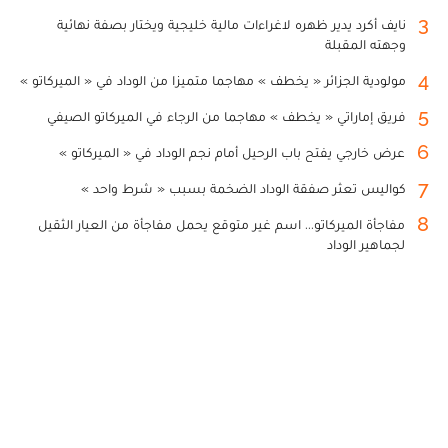
3
نايف أكرد يدير ظهره لاغراءات مالية خليجية ويختار بصفة نهائية
وجهته المقبلة
4
مولودية الجزائر « يخطف » مهاجما متميزا من الوداد في « الميركاتو »
5
فريق إماراتي « يخطف » مهاجما من الرجاء في الميركاتو الصيفي
6
عرض خارجي يفتح باب الرحيل أمام نجم الوداد في « الميركاتو »
7
كواليس تعثر صفقة الوداد الضخمة بسبب « شرط واحد »
8
مفاجأة الميركاتو... اسم غير متوقع يحمل مفاجأة من العيار الثقيل
لجماهير الوداد