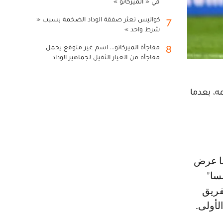
في « الميركاتو »
كواليس تعثر صفقة الوداد الضخمة بسبب «
7
شرط واحد »
مفاجأة الميركاتو... اسم غير متوقع يحمل
8
مفاجأة من العيار الثقيل لجماهير الوداد
ه، بعدما
سا"
فريق
لأولى.