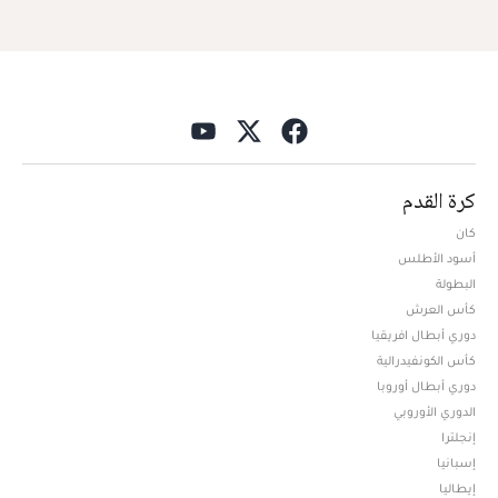
كرة القدم
كان
أسود الأطلس
البطولة
كأس العرش
دوري أبطال افريقيا
كأس الكونفيدرالية
دوري أبطال أوروبا
الدوري الأوروبي
إنجلترا
إسبانيا
إيطاليا