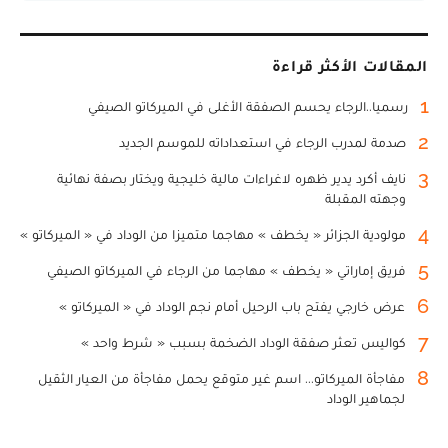
المقالات الأكثر قراءة
1
رسميا..الرجاء يحسم الصفقة الأغلى في الميركاتو الصيفي
2
صدمة لمدرب الرجاء في استعداداته للموسم الجديد
3
نايف أكرد يدير ظهره لاغراءات مالية خليجية ويختار بصفة نهائية
وجهته المقبلة
4
مولودية الجزائر « يخطف » مهاجما متميزا من الوداد في « الميركاتو »
5
فريق إماراتي « يخطف » مهاجما من الرجاء في الميركاتو الصيفي
6
عرض خارجي يفتح باب الرحيل أمام نجم الوداد في « الميركاتو »
7
كواليس تعثر صفقة الوداد الضخمة بسبب « شرط واحد »
8
مفاجأة الميركاتو... اسم غير متوقع يحمل مفاجأة من العيار الثقيل
لجماهير الوداد