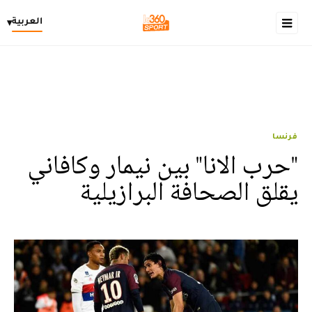
العربية
▾
فرنسا
"حرب الانا" بين نيمار وكافاني
يقلق الصحافة البرازيلية