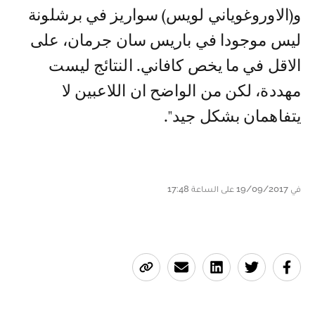
و(الاوروغوياني لويس) سواريز في برشلونة
ليس موجودا في باريس سان جرمان، على
الاقل في ما يخص كافاني. النتائج ليست
مهددة، لكن من الواضح ان اللاعبين لا
يتفاهمان بشكل جيد".
في 19/09/2017 على الساعة 17:48