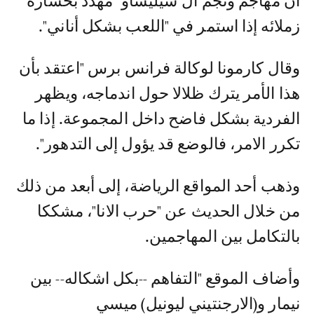
أن مهاجم ونجم ال"سيليساو" مهدد بخسارة
زملائه إذا استمر في "اللعب بشكل أناني".
وقال كارمونا لوكالة فرانس برس "اعتقد بأن
هذا الأمر يترك ظلالا حول اندماجه، ويظهر
الفردية بشكل فاضح داخل المجموعة. إذا ما
تكرر الامر، فالوضع قد يؤول إلى التدهور".
وذهب أحد المواقع الرياضة، إلى أبعد من ذلك
من خلال الحديث عن "حرب الانا"، مشككا
بالتكامل بين المهاجمين.
وأضاف الموقع "التفاهم --بكل اشكاله-- بين
نيمار و(الارجنتيني ليونيل) ميسي