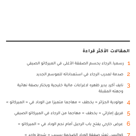
المقالات الأكثر قراءة
1
رسميا..الرجاء يحسم الصفقة الأغلى في الميركاتو الصيفي
2
صدمة لمدرب الرجاء في استعداداته للموسم الجديد
3
نايف أكرد يدير ظهره لاغراءات مالية خليجية ويختار بصفة نهائية
وجهته المقبلة
4
مولودية الجزائر « يخطف » مهاجما متميزا من الوداد في « الميركاتو »
5
فريق إماراتي « يخطف » مهاجما من الرجاء في الميركاتو الصيفي
6
عرض خارجي يفتح باب الرحيل أمام نجم الوداد في « الميركاتو »
7
كواليس تعثر صفقة الوداد الضخمة بسبب « شرط واحد »