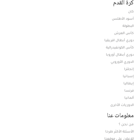
كرة القدم
كان
أسود الأطلس
البطولة
كأس العرش
دوري أبطال افريقيا
كأس الكونفيدرالية
دوري أبطال أوروبا
الدوري الأوروبي
إنجلترا
إسبانيا
إيطاليا
فرنسا
ألمانيا
الدوريات الأخرى
معلومات عنا
من نحن ؟
الأسئلة الأكثر طرحا
للإعلان على موقعنا