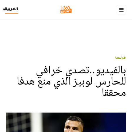
العربية
▾
فرنسا
بالفيديو..تصدي خرافي
للحارس لوبيز الذي منع هدفا
محققا