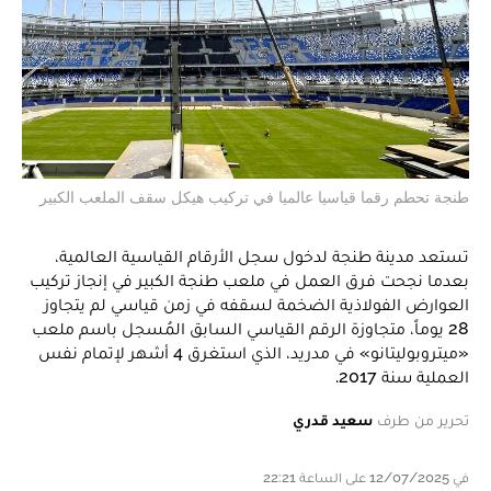
طنجة تحطم رقما قياسيا عالميا في تركيب هيكل سقف الملعب الكبير
تستعد مدينة طنجة لدخول سجل الأرقام القياسية العالمية،
بعدما نجحت فرق العمل في ملعب طنجة الكبير في إنجاز تركيب
العوارض الفولاذية الضخمة لسقفه في زمن قياسي لم يتجاوز
28 يوماً، متجاوزة الرقم القياسي السابق المُسجل باسم ملعب
«ميتروبوليتانو» في مدريد، الذي استغرق 4 أشهر لإتمام نفس
العملية سنة 2017.
تحرير من طرف
سعيد قدري
في 12/07/2025 على الساعة 22:21