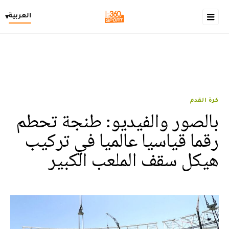
العربية
▾
كرة القدم
بالصور والفيديو: طنجة تحطم
رقما قياسيا عالميا في تركيب
هيكل سقف الملعب الكبير