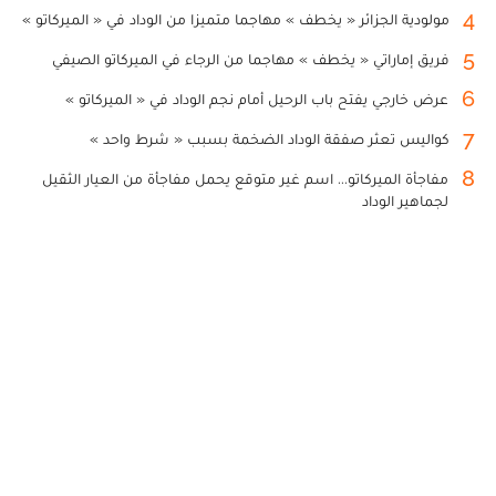
4
مولودية الجزائر « يخطف » مهاجما متميزا من الوداد في « الميركاتو »
5
فريق إماراتي « يخطف » مهاجما من الرجاء في الميركاتو الصيفي
6
عرض خارجي يفتح باب الرحيل أمام نجم الوداد في « الميركاتو »
7
كواليس تعثر صفقة الوداد الضخمة بسبب « شرط واحد »
8
مفاجأة الميركاتو... اسم غير متوقع يحمل مفاجأة من العيار الثقيل
لجماهير الوداد