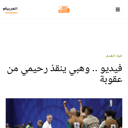
العربية
▾
كرة القدم
فيديو .. وهبي ينقذ رحيمي من
عقوبة