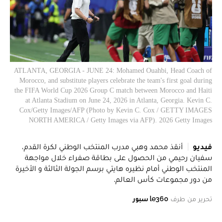
ATLANTA, GEORGIA - JUNE 24: Mohamed Ouahbi, Head Coach of
Morocco, and substitute players celebrate the team's first goal during
the FIFA World Cup 2026 Group C match between Morocco and Haiti
at Atlanta Stadium on June 24, 2026 in Atlanta, Georgia. Kevin C.
Cox/Getty Images/AFP (Photo by Kevin C. Cox / GETTY IMAGES
NORTH AMERICA / Getty Images via AFP). 2026 Getty Images
فيديو
أنقذ محمد وهبي مدرب المنتخب الوطني لكرة القدم،
سفيان رحيمي من الحصول على بطاقة صفراء خلال مواجهة
المنتخب الوطني أمام نظيره هايتي برسم الجولة الثالثة و الأخيرة
من دور مجموعات كأس العالم.
تحرير من طرف
le360 سبور