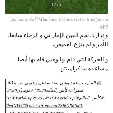
17
/
7
Les Lions de l''Atlas face à Haiti. Getty Images via
AFP
و تدارك نجم العين الإماراتي و الرجاء سابقا،
الأمر و لم ينزع القميص.
و الحركة التي قام بها وهبي قام بها أيضا
مساعده ساكرامينتو.
🟨 المدرب محمد وهبي ينقذ سفيان رحيمي من بطاقة
صفراء!
#كأس_العالم2026
|
#مونديال2026
|
#كأس_العالم
#FIFAWorldCup2026
|
#FIFAWorldCup
|
#beINWC26
pic.twitter.com/EQRQRBIu6k