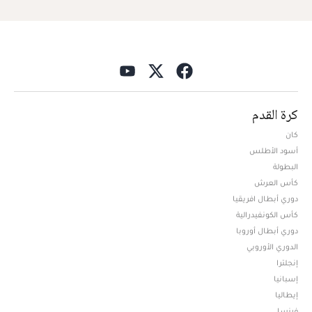
كرة القدم
كان
أسود الأطلس
البطولة
كأس العرش
دوري أبطال افريقيا
كأس الكونفيدرالية
دوري أبطال أوروبا
الدوري الأوروبي
إنجلترا
إسبانيا
إيطاليا
فرنسا