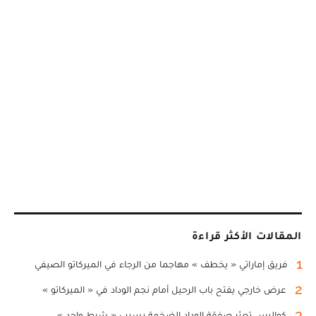
المقالات الأكثر قراءة
1
فريق إماراتي « يخطف » مهاجما من الرجاء في الميركاتو الصيفي
2
عرض خارجي يفتح باب الرحيل أمام نجم الوداد في « الميركاتو »
3
كواليس تعثر صفقة الوداد الضخمة بسبب « شرط واحد »