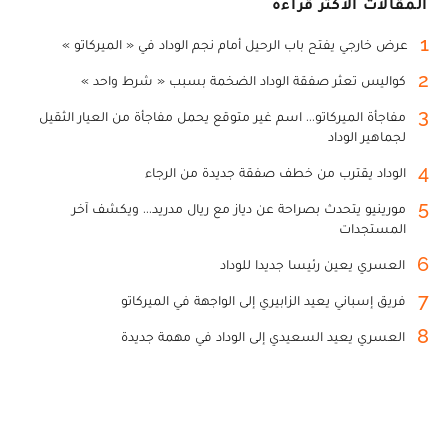
المقالات الأكثر قراءة
1
عرض خارجي يفتح باب الرحيل أمام نجم الوداد في « الميركاتو »
2
كواليس تعثر صفقة الوداد الضخمة بسبب « شرط واحد »
3
مفاجأة الميركاتو... اسم غير متوقع يحمل مفاجأة من العيار الثقيل
لجماهير الوداد
4
الوداد يقترب من خطف صفقة جديدة من الرجاء
5
مورينيو يتحدث بصراحة عن دياز مع ريال مدريد... ويكشف آخر
المستجدات
6
العسري يعين رئيسا جديدا للوداد
7
فريق إسباني يعيد الزابيري إلى الواجهة في الميركاتو
8
العسري يعيد السعيدي إلى الوداد في مهمة جديدة