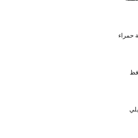
ة حمراء
افظ
يلي