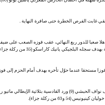
قي غابت الفرص الخطرة حتى صافرة النهاية .
هلا صعبا للدور ربع النهائي، عقب فوزه الصعب على ضيفه
ف سجله البلجيكي يانيك كاراسكو (35 من ركلة جزاء).
زا مستحقا عندما حوّل تأخره بهدف أمام الحزم إلى فوز 3-1
تقدم الحزم بهدف نواف الحبشي (9) ورد القادسية بثلاثية الإيطالي مات