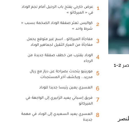
عرض خارجي يفتح باب الرحيل أمام نجم الوداد
1
في « الميركاتو »
كواليس تعثر صفقة الوداد الضخمة بسبب «
2
شرط واحد »
مفاجأة الميركاتو... اسم غير متوقع يحمل
3
مفاجأة من العيار الثقيل لجماهير الوداد
الوداد يقترب من خطف صفقة جديدة من
4
الرجاء
لحق الاتحاد المنقوص بركب المتأهلين الى الدور ربع النهائي من كأس السعودية في كرة القدم، إثر فوزه على مضيفه النصر 2-1
مورينيو يتحدث بصراحة عن دياز مع ريال
5
مدريد... ويكشف آخر المستجدات
العسري يعين رئيسا جديدا للوداد
6
فريق إسباني يعيد الزابيري إلى الواجهة في
7
الميركاتو
العسري يعيد السعيدي إلى الوداد في مهمة
8
جديدة