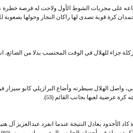
اعه على مجريات الشوط الأول ولاحت له فرصة خطرة ع
دان كرة قوية تصدى لها راكان النجار وحولها بصعوبة لل
ة جزاء للهلال في الوقت المحتسب بدلا من الضائع، انب
ي، واصل الهلال سيطرته وأضاع البرازيلي كايو سيزار ف
كرة عرضية لعبها بجانب القائم (53).
اد الأخدود يعادل النتيجة عندما انفرد عبدالعزيز آل هتيل
رة سهلة في أحضان الحارس المغربي ياسين بونو (60).