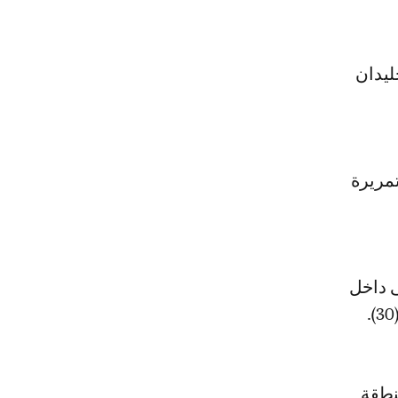
د الجليدان
تمريرة
ى داخل
نطقة