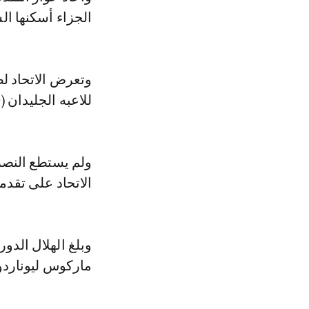
الجزاء أسكنها الشباك 
وتعرض الاتحاد ل
للاعبه الجليدان (49) بعد كرة مشتركة مع أيمن يحيى.
ولم يستطع النصر 
الاتحاد على تقدم
وبلغ الهلال الدو
ماركوس ليوناردو (45+3 من ركلة جزا