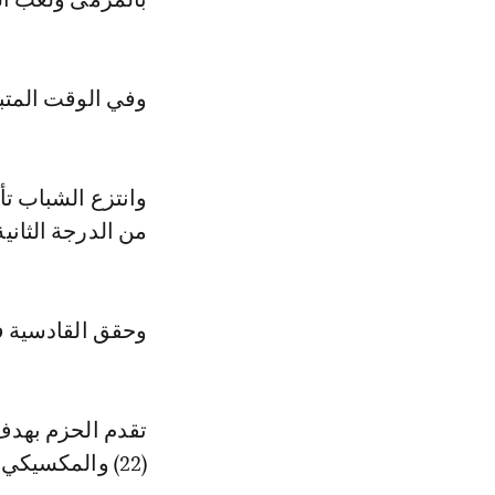
وفي الوقت المتب
وانتزع الشباب تأ
من الدرجة الثانية بهد
وحقق القادسية فو
(22) والمكسيكي خوليان كينيونيس (54 و63 من ركلة جزاء).