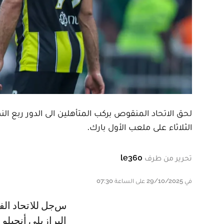
الثلاثاء على ملعب الأول بارك.
تحرير من طرف
le360
في 29/10/2025 على الساعة 07:30
سجل للاتحاد الفرنسي كريم بنزيمة (15) والجزائري حسام عوار (45+2) وللنصر
البرازيلي أنجيلو غاب