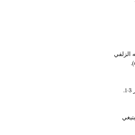
 الزلفي
.
يو ريتيغي