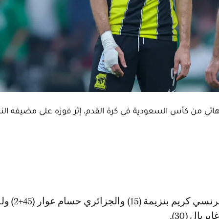
ريال (30).