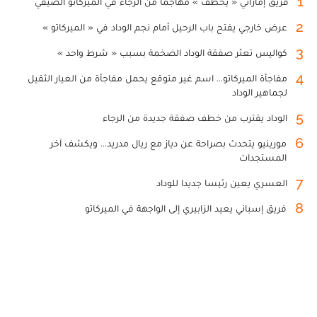
1
فريق إماراتي « يخطف » مهاجما من الرجاء في الميركاتو الصيفي
2
عرض خارجي يفتح باب الرحيل أمام نجم الوداد في « الميركاتو »
3
كواليس تعثر صفقة الوداد الضخمة بسبب « شرط واحد »
4
مفاجأة الميركاتو... اسم غير متوقع يحمل مفاجأة من العيار الثقيل
لجماهير الوداد
5
الوداد يقترب من خطف صفقة جديدة من الرجاء
6
مورينيو يتحدث بصراحة عن دياز مع ريال مدريد... ويكشف آخر
المستجدات
7
العسري يعين رئيسا جديدا للوداد
8
فريق إسباني يعيد الزابيري إلى الواجهة في الميركاتو