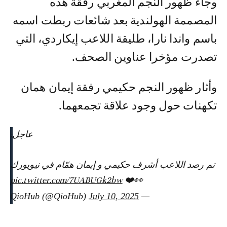
وجاء ظهور النجم المغربي رفقة هذه
المصممة الهولندية بعد شائعات ربطت اسمه
باسم واندا نارا، طليقة اللاعب إيكاردي، التي
تصدرت مؤخرا عناوين الصحف.
وأثار ظهور النجم حكيمي رفقة إيمان همان
تكهنات حول وجود علاقة تجمعهما.
عاجل:
تم رصد اللاعب أشرف حكيمي و إيمان همّام في نيويورك
pic.twitter.com/7UABUGk2bw
👀❤️
July 10, 2025
— QioHub (@QioHub)