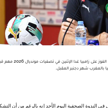
قال وليد الركراكي مدرب المنتخب الوطني لكرة القدم إن الفوز على زامبيا غدا الإثنين في تصفي
بالمغرب شهر دجنبر المقبل.