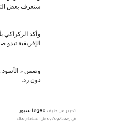
ستعرف بعض التغي
وأكد الركراكي ب
الإفريقية تبدو صع
دون رد.
تحرير من طرف
le360 سبور
في 07/09/2025 على الساعة 16:03