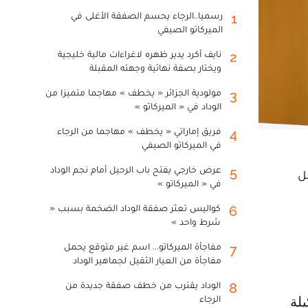
رسميا..الرجاء يحسم الصفقة الأغلى في
1
الميركاتو الصيفي
نايف أكرد يدير ظهره لاغراءات مالية خليجية
2
ويختار بصفة نهائية وجهته المقبلة
مولودية الجزائر « يخطف » مهاجما متميزا من
3
الوداد في « الميركاتو »
فريق إماراتي « يخطف » مهاجما من الرجاء
4
في الميركاتو الصيفي
عرض خارجي يفتح باب الرحيل أمام نجم الوداد
5
ات مونديال 2026 مهم قبل
في « الميركاتو »
كواليس تعثر صفقة الوداد الضخمة بسبب «
6
شرط واحد »
مفاجأة الميركاتو... اسم غير متوقع يحمل
7
مفاجأة من العيار الثقيل لجماهير الوداد
الوداد يقترب من خطف صفقة جديدة من
8
الرجاء