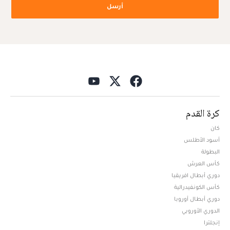
أرسل
كرة القدم
كان
أسود الأطلس
البطولة
كأس العرش
دوري أبطال افريقيا
كأس الكونفيدرالية
دوري أبطال أوروبا
الدوري الأوروبي
إنجلترا