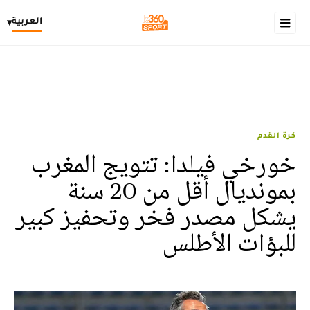
العربية
▾
كرة القدم
خورخي فيلدا: تتويج المغرب
بمونديال أقل من 20 سنة
يشكل مصدر فخر وتحفيز كبير
للبؤات الأطلس