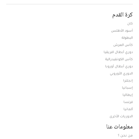
كرة القدم
كان
أسود الأطلس
البطولة
كأس العرش
دوري أبطال افريقيا
كأس الكونفيدرالية
دوري أبطال أوروبا
الدوري الأوروبي
إنجلترا
إسبانيا
إيطاليا
فرنسا
ألمانيا
الدوريات الأخرى
معلومات عنا
من نحن ؟