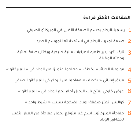
المقالات الأكثر قراءة
1
رسميا..الرجاء يحسم الصفقة الأغلى في الميركاتو الصيفي
2
صدمة لمدرب الرجاء في استعداداته للموسم الجديد
3
نايف أكرد يدير ظهره لاغراءات مالية خليجية ويختار بصفة نهائية
وجهته المقبلة
4
مولودية الجزائر « يخطف » مهاجما متميزا من الوداد في « الميركاتو »
5
فريق إماراتي « يخطف » مهاجما من الرجاء في الميركاتو الصيفي
6
عرض خارجي يفتح باب الرحيل أمام نجم الوداد في « الميركاتو »
7
كواليس تعثر صفقة الوداد الضخمة بسبب « شرط واحد »
8
مفاجأة الميركاتو... اسم غير متوقع يحمل مفاجأة من العيار الثقيل
لجماهير الوداد