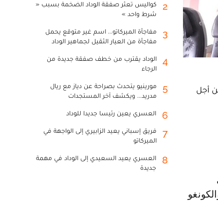
كواليس تعثر صفقة الوداد الضخمة بسبب «
2
شرط واحد »
مفاجأة الميركاتو... اسم غير متوقع يحمل
3
مفاجأة من العيار الثقيل لجماهير الوداد
الوداد يقترب من خطف صفقة جديدة من
4
الرجاء
مورينيو يتحدث بصراحة عن دياز مع ريال
5
وبي، وذلك من أجل
مدريد... ويكشف آخر المستجدات
العسري يعين رئيسا جديدا للوداد
6
فريق إسباني يعيد الزابيري إلى الواجهة في
7
الميركاتو
العسري يعيد السعيدي إلى الوداد في مهمة
8
جديدة
الكونغو