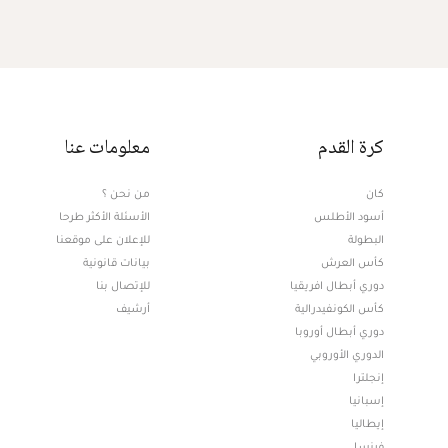
كرة القدم
معلومات عنا
كان
من نحن ؟
أسود الأطلس
الأسئلة الأكثر طرحا
البطولة
للإعلان على موقعنا
كأس العرش
بيانات قانونية
دوري أبطال افريقيا
للإتصال بنا
كأس الكونفيدرالية
أرشيف
دوري أبطال أوروبا
الدوري الأوروبي
إنجلترا
إسبانيا
إيطاليا
فرنسا