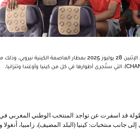
حلت بعثة المنتخب الوطني للاعبين المحليين ليلة الأحد الإثنين 28 يوليوز 2025 بمطار العاصمة الكينية نير
لى جانب منتخبات: كينيا (البلد المضيف)، زامبيا، أنغولا و