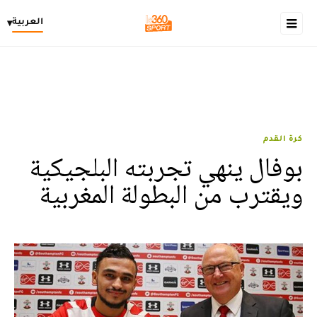
العربية
▾
كرة القدم
بوفال ينهي تجربته البلجيكية
ويقترب من البطولة المغربية