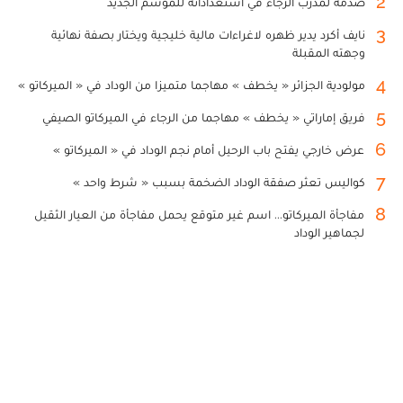
2
صدمة لمدرب الرجاء في استعداداته للموسم الجديد
3
نايف أكرد يدير ظهره لاغراءات مالية خليجية ويختار بصفة نهائية
وجهته المقبلة
4
مولودية الجزائر « يخطف » مهاجما متميزا من الوداد في « الميركاتو »
5
فريق إماراتي « يخطف » مهاجما من الرجاء في الميركاتو الصيفي
6
عرض خارجي يفتح باب الرحيل أمام نجم الوداد في « الميركاتو »
7
كواليس تعثر صفقة الوداد الضخمة بسبب « شرط واحد »
8
مفاجأة الميركاتو... اسم غير متوقع يحمل مفاجأة من العيار الثقيل
لجماهير الوداد