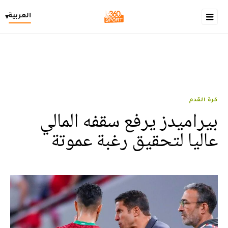
العربية
▾
كرة القدم
بيراميدز يرفع سقفه المالي
عاليا لتحقيق رغبة عموتة