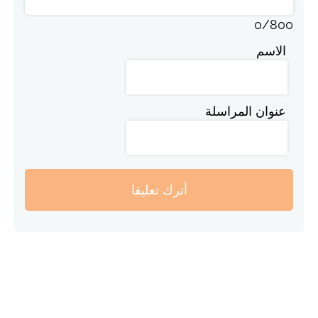
0
/
800
الاسم
عنوان المراسلة
أترك تعليقا