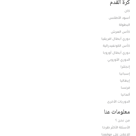
كرة القدم
كان
أسود الأطلس
البطولة
كأس العرش
دوري أبطال افريقيا
كأس الكونفيدرالية
دوري أبطال أوروبا
الدوري الأوروبي
إنجلترا
إسبانيا
إيطاليا
فرنسا
ألمانيا
الدوريات الأخرى
معلومات عنا
من نحن ؟
الأسئلة الأكثر طرحا
للإعلان على موقعنا