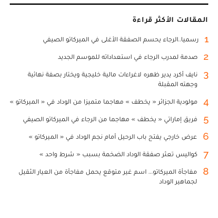
المقالات الأكثر قراءة
1
رسميا..الرجاء يحسم الصفقة الأغلى في الميركاتو الصيفي
2
صدمة لمدرب الرجاء في استعداداته للموسم الجديد
3
نايف أكرد يدير ظهره لاغراءات مالية خليجية ويختار بصفة نهائية
وجهته المقبلة
4
مولودية الجزائر « يخطف » مهاجما متميزا من الوداد في « الميركاتو »
5
فريق إماراتي « يخطف » مهاجما من الرجاء في الميركاتو الصيفي
6
عرض خارجي يفتح باب الرحيل أمام نجم الوداد في « الميركاتو »
7
كواليس تعثر صفقة الوداد الضخمة بسبب « شرط واحد »
8
مفاجأة الميركاتو... اسم غير متوقع يحمل مفاجأة من العيار الثقيل
لجماهير الوداد