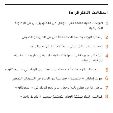
المقالات الأكثر قراءة
1
اغراءات مالية مهمة تقرب بوفال من اللحاق بزياش في البطولة
الاحترافية
2
رسميا..الرجاء يحسم الصفقة الأغلى في الميركاتو الصيفي
3
صدمة لمدرب الرجاء في استعداداته للموسم الجديد
4
نايف أكرد يدير ظهره لاغراءات مالية خليجية ويختار بصفة نهائية
وجهته المقبلة
5
مولودية الجزائر « يخطف » مهاجما متميزا من الوداد في « الميركاتو »
6
فريق إماراتي « يخطف » مهاجما من الرجاء في الميركاتو الصيفي
7
عرض خارجي يفتح باب الرحيل أمام نجم الوداد في « الميركاتو »
8
كواليس تعثر صفقة الوداد الضخمة بسبب « شرط واحد »