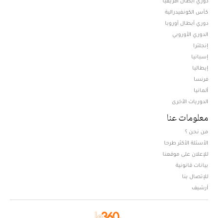
دوري أبطال افريقيا
كأس الكونفيدرالية
دوري أبطال أوروبا
الدوري الأوروبي
إنجلترا
إسبانيا
إيطاليا
فرنسا
ألمانيا
الدوريات الأخرى
معلومات عنا
من نحن ؟
الأسئلة الأكثر طرحا
للإعلان على موقعنا
بيانات قانونية
للإتصال بنا
أرشيف