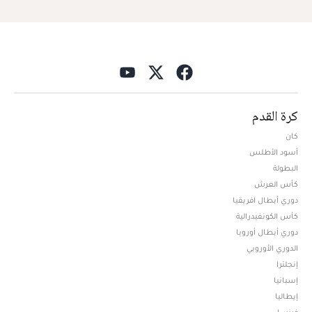
كرة القدم
كان
أسود الأطلس
البطولة
كأس العرش
دوري أبطال افريقيا
كأس الكونفيدرالية
دوري أبطال أوروبا
الدوري الأوروبي
إنجلترا
إسبانيا
إيطاليا
فرنسا