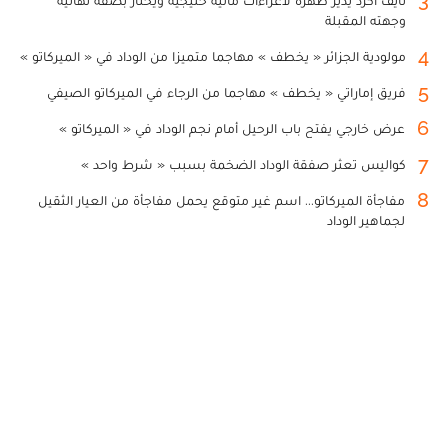
3
نايف أكرد يدير ظهره لاغراءات مالية خليجية ويختار بصفة نهائية
وجهته المقبلة
4
مولودية الجزائر « يخطف » مهاجما متميزا من الوداد في « الميركاتو »
5
فريق إماراتي « يخطف » مهاجما من الرجاء في الميركاتو الصيفي
6
عرض خارجي يفتح باب الرحيل أمام نجم الوداد في « الميركاتو »
7
كواليس تعثر صفقة الوداد الضخمة بسبب « شرط واحد »
8
مفاجأة الميركاتو... اسم غير متوقع يحمل مفاجأة من العيار الثقيل
لجماهير الوداد