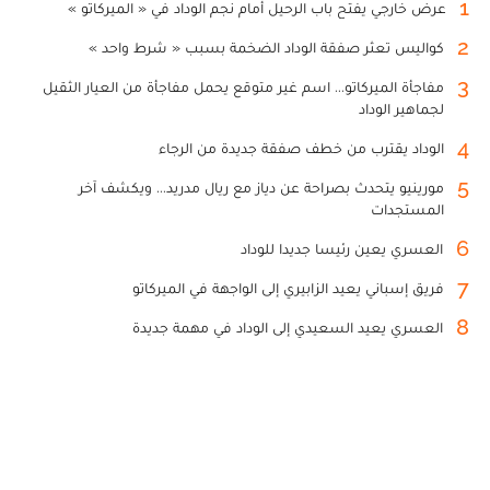
1
عرض خارجي يفتح باب الرحيل أمام نجم الوداد في « الميركاتو »
2
كواليس تعثر صفقة الوداد الضخمة بسبب « شرط واحد »
3
مفاجأة الميركاتو... اسم غير متوقع يحمل مفاجأة من العيار الثقيل
لجماهير الوداد
4
الوداد يقترب من خطف صفقة جديدة من الرجاء
5
مورينيو يتحدث بصراحة عن دياز مع ريال مدريد... ويكشف آخر
المستجدات
6
العسري يعين رئيسا جديدا للوداد
7
فريق إسباني يعيد الزابيري إلى الواجهة في الميركاتو
8
العسري يعيد السعيدي إلى الوداد في مهمة جديدة