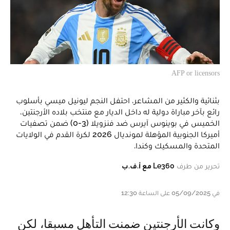
AFP or licensors
بثنائية والكثير من المشاعر، احتفل النجم ليونيل ميسي بأسلوب
رائع بآخر مباراة دولية له داخل الديار مع منتخب بلاده الأرجنتين،
الخميس في بوينوس آيرس ضد فنزويلا (3-0) ضمن تصفيات
أميركا الجنوبية المؤهلة لمونديال 2026 لكرة القدم في الولايات
المتحدة والمسكيك وكندا.
تحرير من طرف
Le360 مع أ.ف.ب
في 05/09/2025 على الساعة 12:30
وكانت الأرجنتين ضمنت التأهل مسبقا، لكن