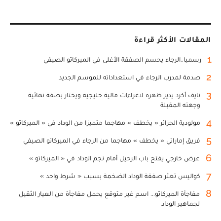
المقالات الأكثر قراءة
1
رسميا..الرجاء يحسم الصفقة الأغلى في الميركاتو الصيفي
2
صدمة لمدرب الرجاء في استعداداته للموسم الجديد
3
نايف أكرد يدير ظهره لاغراءات مالية خليجية ويختار بصفة نهائية
وجهته المقبلة
4
مولودية الجزائر « يخطف » مهاجما متميزا من الوداد في « الميركاتو »
5
فريق إماراتي « يخطف » مهاجما من الرجاء في الميركاتو الصيفي
6
عرض خارجي يفتح باب الرحيل أمام نجم الوداد في « الميركاتو »
7
كواليس تعثر صفقة الوداد الضخمة بسبب « شرط واحد »
8
مفاجأة الميركاتو... اسم غير متوقع يحمل مفاجأة من العيار الثقيل
لجماهير الوداد