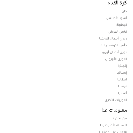
كرة القدم
كان
أسود الأطلس
البطولة
كأس العرش
دوري أبطال افريقيا
كأس الكونفيدرالية
دوري أبطال أوروبا
الدوري الأوروبي
إنجلترا
إسبانيا
إيطاليا
فرنسا
ألمانيا
الدوريات الأخرى
معلومات عنا
من نحن ؟
الأسئلة الأكثر طرحا
للإعلان على موقعنا