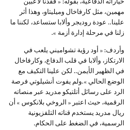
خياراته الدفاعية، بقوله: « فقدنا لاعبين
مهمين، مثل كارفاخال وميليتاو، وهذا أثر
علينا.. عودة روديجر وألابا ستساعد، لكننا ما
زلنا في مرحلة إدارة أزمة ».
وأردف: « أود رؤية تشواميني يلعب في
الارتكاز، وألابا في قلب الدفاع، وكارفاخال
في الظهير الأيمن.. لكن علينا التكيف مع
الوضع الحالي ».ولم يفوت أنشيلوتي فرصة
الرد على رسائل أتلتيكو مدريد عبر منصاته
الرقمية، حيث اعتبر « الروخي بلانكوس » أن
ريال مدريد يستخدم قناته التلفزيونية
الرسمية، في الضغط على الحكام.