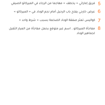
5
فريق إماراتي « يخطف » مهاجما من الرجاء في الميركاتو الصيفي
6
عرض خارجي يفتح باب الرحيل أمام نجم الوداد في « الميركاتو »
7
كواليس تعثر صفقة الوداد الضخمة بسبب « شرط واحد »
8
مفاجأة الميركاتو... اسم غير متوقع يحمل مفاجأة من العيار الثقيل
لجماهير الوداد