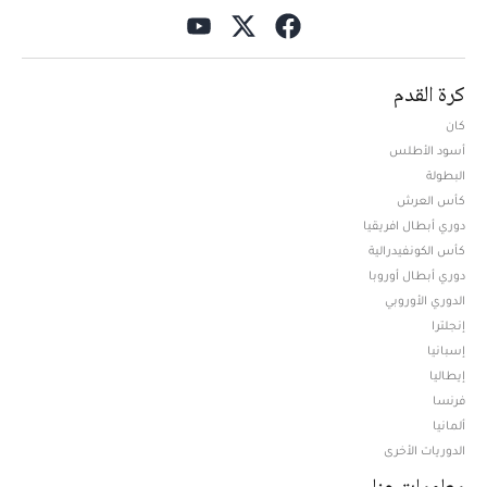
كرة القدم
كان
أسود الأطلس
البطولة
كأس العرش
دوري أبطال افريقيا
كأس الكونفيدرالية
دوري أبطال أوروبا
الدوري الأوروبي
إنجلترا
إسبانيا
إيطاليا
فرنسا
ألمانيا
الدوريات الأخرى
معلومات عنا