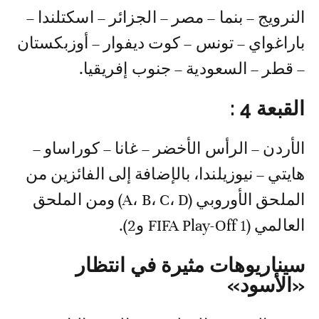
النرويج – بنما – مصر – الجزائر – اسكتلندا –
باراغواي – تونس – كوت ديفوار – أوزبكستان
– قطر – السعودية – جنوب إفريقيا.
القبعة 4 :
الأردن – الرأس الأخضر – غانا – كوراساو –
هايتي – نيوزيلندا، بالإضافة إلى الفائزين من
الملحق الأوروبي (A، B، C، D) ومن الملحق
العالمي (FIFA Play-Off 1 و2).
سيناريوهات مثيرة في انتظار
«الأسود»