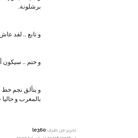
برشلونة.
و تابع .. لقد عا
و ختم .. سيكون 
و يتألق نجم خط 
بالمغرب و حاليا 
تحرير من طرف
le360
في 22/06/2026 على الساعة 15:00