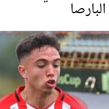
لبارصا