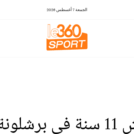
الجمعة
7
أغسطس
2026
العيناوي : إبني عاش 11 سنة