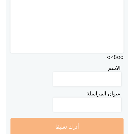
0
/
800
الاسم
عنوان المراسلة
أترك تعليقا