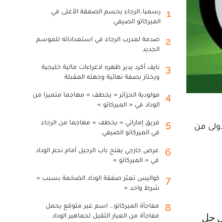
رسميا..الرجاء يحسم الصفقة الأغلى في
1
الميركاتو الصيفي
صدمة لمدرب الرجاء في استعداداته للموسم
2
الجديد
نايف أكرد يدير ظهره لاغراءات مالية خليجية
3
ويختار بصفة نهائية وجهته المقبلة
مولودية الجزائر « يخطف » مهاجما متميزا من
4
الوداد في « الميركاتو »
فريق إماراتي « يخطف » مهاجما من الرجاء
5
أولى من
في الميركاتو الصيفي
عرض خارجي يفتح باب الرحيل أمام نجم الوداد
6
في « الميركاتو »
كواليس تعثر صفقة الوداد الضخمة بسبب «
7
شرط واحد »
مفاجأة الميركاتو... اسم غير متوقع يحمل
8
مفاجأة من العيار الثقيل لجماهير الوداد