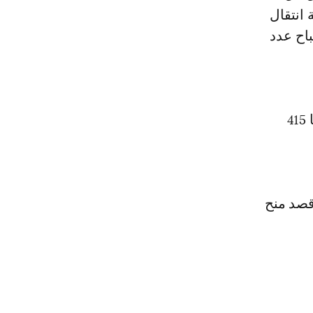
انتقال
اح عدد
وانتقل موهوب في صفقة بلغت مليار و 700 مليون سنتيم نصيب الفتح منها 415
قصد منح