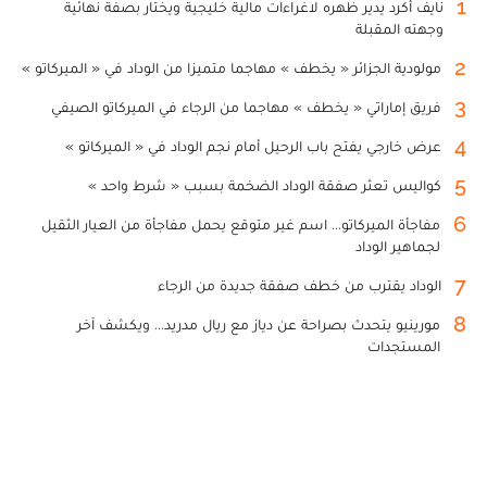
1
نايف أكرد يدير ظهره لاغراءات مالية خليجية ويختار بصفة نهائية
وجهته المقبلة
2
مولودية الجزائر « يخطف » مهاجما متميزا من الوداد في « الميركاتو »
3
فريق إماراتي « يخطف » مهاجما من الرجاء في الميركاتو الصيفي
4
عرض خارجي يفتح باب الرحيل أمام نجم الوداد في « الميركاتو »
5
كواليس تعثر صفقة الوداد الضخمة بسبب « شرط واحد »
6
مفاجأة الميركاتو... اسم غير متوقع يحمل مفاجأة من العيار الثقيل
لجماهير الوداد
7
الوداد يقترب من خطف صفقة جديدة من الرجاء
8
مورينيو يتحدث بصراحة عن دياز مع ريال مدريد... ويكشف آخر
المستجدات