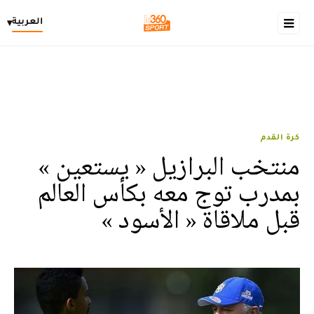
العربية
▾
كرة القدم
منتخب البرازيل « يستعين »
بمدرب توج معه بكأس العالم
قبل ملاقاة « الأسود »