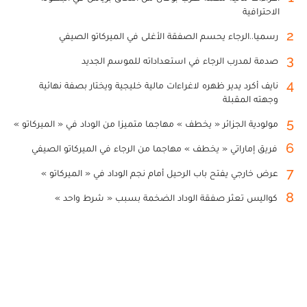
الاحترافية
2
رسميا..الرجاء يحسم الصفقة الأغلى في الميركاتو الصيفي
3
صدمة لمدرب الرجاء في استعداداته للموسم الجديد
4
نايف أكرد يدير ظهره لاغراءات مالية خليجية ويختار بصفة نهائية
وجهته المقبلة
5
مولودية الجزائر « يخطف » مهاجما متميزا من الوداد في « الميركاتو »
6
فريق إماراتي « يخطف » مهاجما من الرجاء في الميركاتو الصيفي
7
عرض خارجي يفتح باب الرحيل أمام نجم الوداد في « الميركاتو »
8
كواليس تعثر صفقة الوداد الضخمة بسبب « شرط واحد »