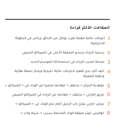
المقالات الأكثر قراءة
1
اغراءات مالية مهمة تقرب بوفال من اللحاق بزياش في البطولة
الاحترافية
2
رسميا..الرجاء يحسم الصفقة الأغلى في الميركاتو الصيفي
3
صدمة لمدرب الرجاء في استعداداته للموسم الجديد
4
نايف أكرد يدير ظهره لاغراءات مالية خليجية ويختار بصفة نهائية
وجهته المقبلة
5
مولودية الجزائر « يخطف » مهاجما متميزا من الوداد في « الميركاتو »
6
فريق إماراتي « يخطف » مهاجما من الرجاء في الميركاتو الصيفي
7
عرض خارجي يفتح باب الرحيل أمام نجم الوداد في « الميركاتو »
8
كواليس تعثر صفقة الوداد الضخمة بسبب « شرط واحد »