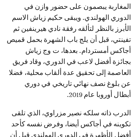
المغاربة يبصمون على حضور وازن في
الدوري الهولندي. ويبقى حكيم زياش الاسم
الأبرز بالنظر لتألقه رفقة نادي هيرينفين ثم
تفينتي، قبل أن يلج باب الشهرة بحمل قميص
أجاكس أمستردام. بعدها، ت وج زياش
بجائزة أفضل لاعب في الدوري، وقاد فريق
العاصمة إلى تحقيق عدة ألقاب محلية، فضلا
عن بلوغ نصف نهائي تاريخي في دوري
أبطال أوروبا عام 2019.
الدرب ذاته سلكه نصير مزراوي، الذي تلقى
تكوينه في أجاكس أيضا، وفرض نفسه كأحد
أفضل الأظهرة في الدوري الهولندي قبل أن