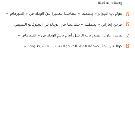
وجهته المقبلة
5
مولودية الجزائر « يخطف » مهاجما متميزا من الوداد في « الميركاتو »
6
فريق إماراتي « يخطف » مهاجما من الرجاء في الميركاتو الصيفي
7
عرض خارجي يفتح باب الرحيل أمام نجم الوداد في « الميركاتو »
8
كواليس تعثر صفقة الوداد الضخمة بسبب « شرط واحد »