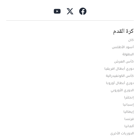
كرة القدم
كان
أسود الأطلس
البطولة
كأس العرش
دوري أبطال افريقيا
كأس الكونفيدرالية
دوري أبطال أوروبا
الدوري الأوروبي
إنجلترا
إسبانيا
إيطاليا
فرنسا
ألمانيا
الدوريات الأخرى