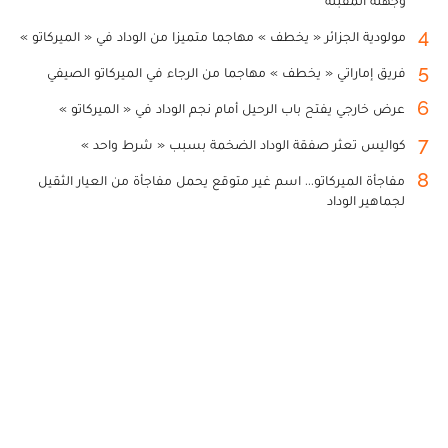
وجهته المقبلة
4
مولودية الجزائر « يخطف » مهاجما متميزا من الوداد في « الميركاتو »
5
فريق إماراتي « يخطف » مهاجما من الرجاء في الميركاتو الصيفي
6
عرض خارجي يفتح باب الرحيل أمام نجم الوداد في « الميركاتو »
7
كواليس تعثر صفقة الوداد الضخمة بسبب « شرط واحد »
8
مفاجأة الميركاتو... اسم غير متوقع يحمل مفاجأة من العيار الثقيل
لجماهير الوداد