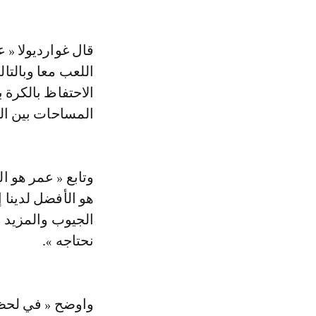
قال غوارديولا « 
اللعب معا وبالتا
الاحتفاظ بالكرة 
المساحات بين الظ
وتابع « عمر هو ا
هو الأفضل لدينا 
الجيوب والمزيد م
نحتاجه ».
واوضح « في لحظ