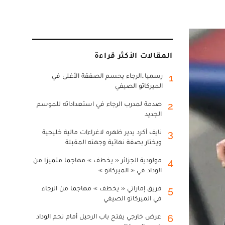
المقالات الأكثر قراءة
رسميا..الرجاء يحسم الصفقة الأغلى في
1
الميركاتو الصيفي
صدمة لمدرب الرجاء في استعداداته للموسم
2
الجديد
نايف أكرد يدير ظهره لاغراءات مالية خليجية
3
ويختار بصفة نهائية وجهته المقبلة
مولودية الجزائر « يخطف » مهاجما متميزا من
4
الوداد في « الميركاتو »
فريق إماراتي « يخطف » مهاجما من الرجاء
5
في الميركاتو الصيفي
عرض خارجي يفتح باب الرحيل أمام نجم الوداد
6