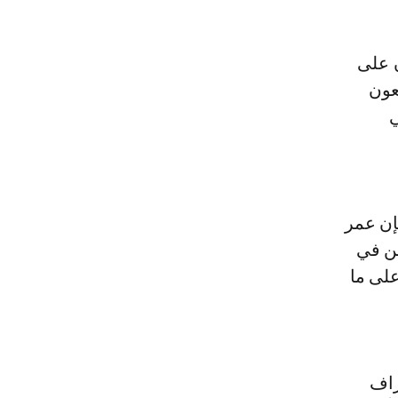
ن على
عون
ي
فإن عمر
ين في
على ما
راف