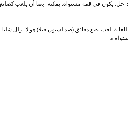
اخل، يكون في قمة مستواه. يمكنه أيضا أن يلعب كصانع 
لغاية. لعب بضع دقائق (ضد استون فيلا) هو لا يزال شابا، 
واه ».