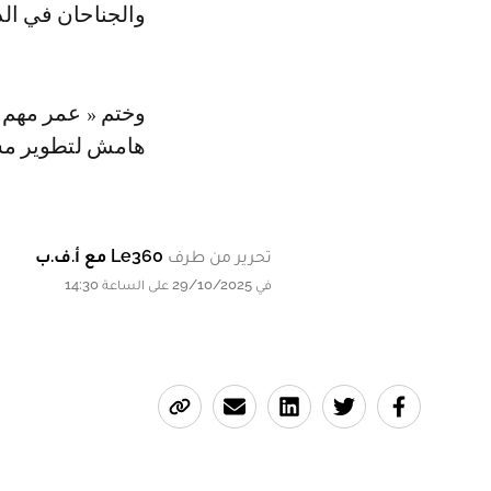
والجناحان في الد
وختم « عمر مهم ل
هامش لتطوير مست
تحرير من طرف
Le360 مع أ.ف.ب
في 29/10/2025 على الساعة 14:30