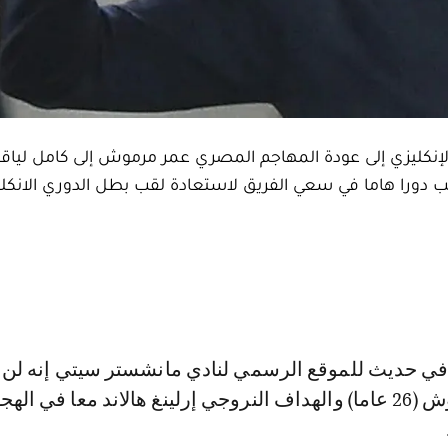
إنكليزي إلى عودة المهاجم المصري عمر مرموش إلى كامل لياقته
ب دورا هاما في سعي الفريق لاستعادة لقب بطل الدوري الانكلي
في إشراك مرموش (26 عاما) والهداف النروجي إرلينغ هالاند معا في اله