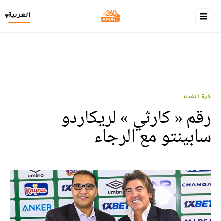
العربية
▾
كرة القدم
رقم « كارثي » لريكاردو
سابينتو مع الرجاء