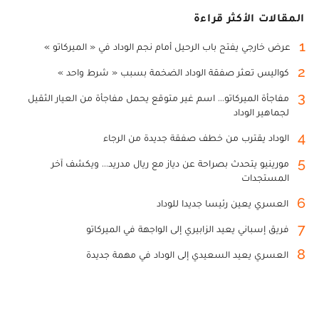
المقالات الأكثر قراءة
1
عرض خارجي يفتح باب الرحيل أمام نجم الوداد في « الميركاتو »
2
كواليس تعثر صفقة الوداد الضخمة بسبب « شرط واحد »
3
مفاجأة الميركاتو... اسم غير متوقع يحمل مفاجأة من العيار الثقيل
لجماهير الوداد
4
الوداد يقترب من خطف صفقة جديدة من الرجاء
5
مورينيو يتحدث بصراحة عن دياز مع ريال مدريد... ويكشف آخر
المستجدات
6
العسري يعين رئيسا جديدا للوداد
7
فريق إسباني يعيد الزابيري إلى الواجهة في الميركاتو
8
العسري يعيد السعيدي إلى الوداد في مهمة جديدة