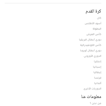
كرة القدم
كان
أسود الأطلس
البطولة
كأس العرش
دوري أبطال افريقيا
كأس الكونفيدرالية
دوري أبطال أوروبا
الدوري الأوروبي
إنجلترا
إسبانيا
إيطاليا
فرنسا
ألمانيا
الدوريات الأخرى
معلومات عنا
من نحن ؟