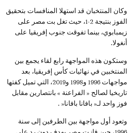
وكان المنتخبان قد استهلا المنافسات بتحقيق
الفوز بنتيجة 2-1، حيث تغل بت مصر على
زيمبابوي، بينما تفوقت جنوب إفريقيا على
أنغولا.
وستكون هذه المواجهة رابع لقاء يجمع بين
المنتخبين في نهائيات كأس إفريقيا، بعد
مواجهات 1996 و1998 و2019، التي تميل كفتها
تاريخيا لصالح « الفراعنة » بانتصارين مقابل
فوز واحد لـ« بافانا بافانا« .
وتعود أول مواجهة بين الطرفين إلى سنة
1996، حين فازت مصر بهدف دون رد على