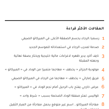
المقالات الأكثر قراءة
1
رسميا..الرجاء يحسم الصفقة الأغلى في الميركاتو الصيفي
2
صدمة لمدرب الرجاء في استعداداته للموسم الجديد
3
نايف أكرد يدير ظهره لاغراءات مالية خليجية ويختار بصفة نهائية
وجهته المقبلة
4
مولودية الجزائر « يخطف » مهاجما متميزا من الوداد في « الميركاتو »
5
فريق إماراتي « يخطف » مهاجما من الرجاء في الميركاتو الصيفي
6
عرض خارجي يفتح باب الرحيل أمام نجم الوداد في « الميركاتو »
7
كواليس تعثر صفقة الوداد الضخمة بسبب « شرط واحد »
8
مفاجأة الميركاتو... اسم غير متوقع يحمل مفاجأة من العيار الثقيل