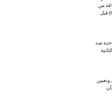
اقة من
صاحب المركز الثالث فانحصر التنافس بين الهلال (71 نقطة) والقادسية (65) قبل
احدة ضد
ثانية
 وتعيين
آن