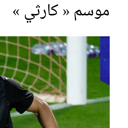
موسم « كارثي »