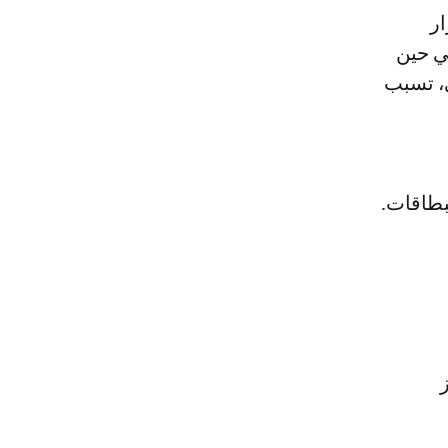
ار
ي حين
، تسبب
بطاقات.
ز