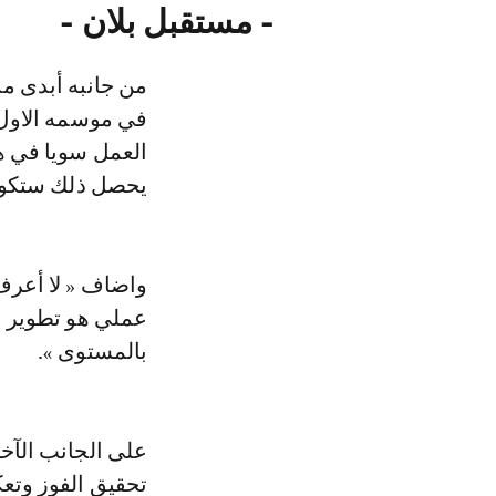
- مستقبل بلان -
من جانبه أبدى مد
في موسمه الاول م
العمل سويا في هذ
يحصل ذلك ستكون ا
واضاف « لا أعرف 
عملي هو تطوير ال
بالمستوى ».
على الجانب الآخر
تحقيق الفوز وتعك