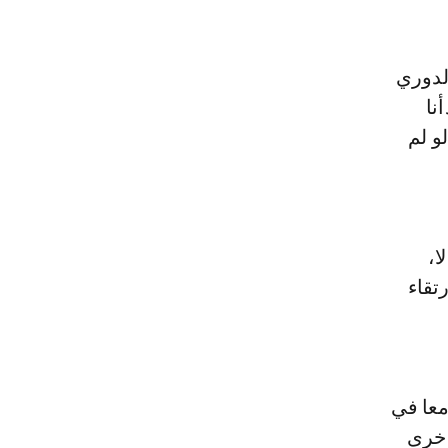
لدوري
نا
و لم
ا،
تقاء
معا في
أخرى