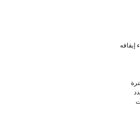
 إيقافه
ترة
دد
ت