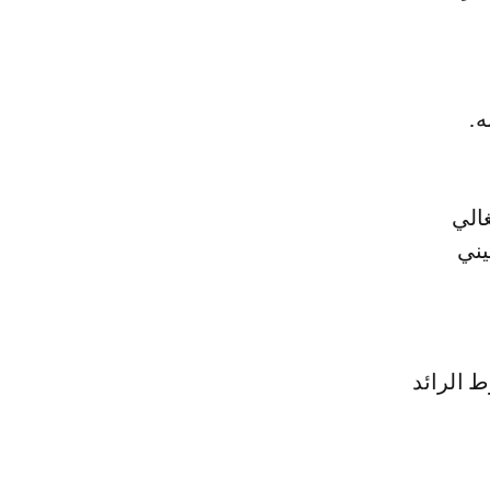
ه.
غالي
يني
 الرائد