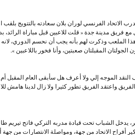
رب الاتحاد الفرنسي لوران بلان سعادته بالتتويج بلقب ا
ع فريق مدينة جدة « قلت للاعبين قبل مباراة الرائد، بدأ
ا الملعب وذكرت لهم بأنه يجب أن نحسم الدوري، لانه ل
لجولتان المقبلتان صعبتين، وأنا فخور باللاعبين ».
النقد الموجه إلي ولا أعرف هل سأبقى العام المقبل أم ل
فريق واعتقد الفريق تطور كثيرا ولا زال لدينا هامش للار
، يدخل الشباب تحت قيادة مدربه التركي فاتح تيريم طا
ير أفراح الاتحاد من جهة، ومواصلة الانتصارات من جهة 