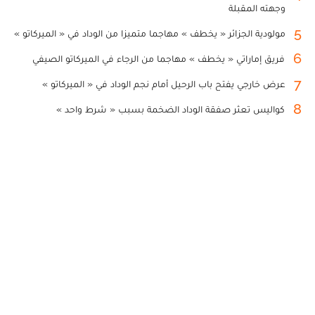
وجهته المقبلة
5
مولودية الجزائر « يخطف » مهاجما متميزا من الوداد في « الميركاتو »
6
فريق إماراتي « يخطف » مهاجما من الرجاء في الميركاتو الصيفي
7
عرض خارجي يفتح باب الرحيل أمام نجم الوداد في « الميركاتو »
8
كواليس تعثر صفقة الوداد الضخمة بسبب « شرط واحد »