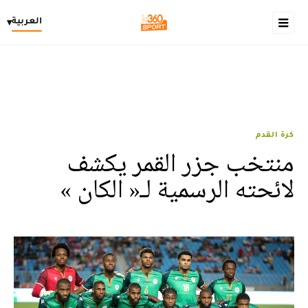
العربية
▾
كرة القدم
منتخب جزر القمر يكشف
لائحته الرسمية لـ« الكان »