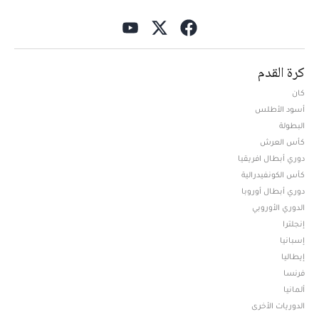
كرة القدم
كان
أسود الأطلس
البطولة
كأس العرش
دوري أبطال افريقيا
كأس الكونفيدرالية
دوري أبطال أوروبا
الدوري الأوروبي
إنجلترا
إسبانيا
إيطاليا
فرنسا
ألمانيا
الدوريات الأخرى