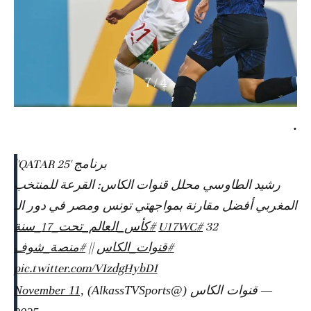
7
/
5
.
برنامج 'QATAR 25'|
رشيد الطاوسي محلل قنوات الكاس: القرعة للمنتخب
المغربي أفضل مقارنة بمواجهتي تونس ومصر في دور الـ
32
#U17WC
#كأس_العالم_تحت_17_سنة
#قنوات_الكاس
||
#منصة_شوف
pic.twitter.com/VIzdgHybDI
— قنوات الكاس (@AlkassTVSports)
November 11,