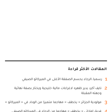
المقالات الأكثر قراءة
1
رسميا..الرجاء يحسم الصفقة الأغلى في الميركاتو الصيفي
2
نايف أكرد يدير ظهره لاغراءات مالية خليجية ويختار بصفة نهائية
وجهته المقبلة
3
مولودية الجزائر « يخطف » مهاجما متميزا من الوداد في « الميركاتو »
4
فريق إماراتي « يخطف » مهاجما من الرجاء في الميركاتو الصيفي