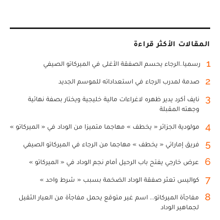
المقالات الأكثر قراءة
1
رسميا..الرجاء يحسم الصفقة الأغلى في الميركاتو الصيفي
2
صدمة لمدرب الرجاء في استعداداته للموسم الجديد
3
نايف أكرد يدير ظهره لاغراءات مالية خليجية ويختار بصفة نهائية
وجهته المقبلة
4
مولودية الجزائر « يخطف » مهاجما متميزا من الوداد في « الميركاتو »
5
فريق إماراتي « يخطف » مهاجما من الرجاء في الميركاتو الصيفي
6
عرض خارجي يفتح باب الرحيل أمام نجم الوداد في « الميركاتو »
7
كواليس تعثر صفقة الوداد الضخمة بسبب « شرط واحد »
8
مفاجأة الميركاتو... اسم غير متوقع يحمل مفاجأة من العيار الثقيل
لجماهير الوداد