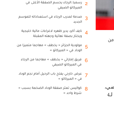
رسميا..الرجاء يحسم الصفقة الأغلى في
2
الميركاتو الصيفي
صدمة لمدرب الرجاء في استعداداته للموسم
3
الجديد
نايف أكرد يدير ظهره لاغراءات مالية خليجية
4
ويختار بصفة نهائية وجهته المقبلة
الرياضي لكرة القدم، بعد غد الأربعاء، مباراة صعبة أمام مضيفه النادي المكناسي ، برسم الجولة الـ7 من
مولودية الجزائر « يخطف » مهاجما متميزا من
5
الوداد في « الميركاتو »
فريق إماراتي « يخطف » مهاجما من الرجاء
6
في الميركاتو الصيفي
عرض خارجي يفتح باب الرحيل أمام نجم الوداد
7
في « الميركاتو »
كواليس تعثر صفقة الوداد الضخمة بسبب «
8
شرط واحد »
الخاصة بمباراة النادي المكناسي، غياب المدافع محمد مفيد، بسبب جمعه لـ4