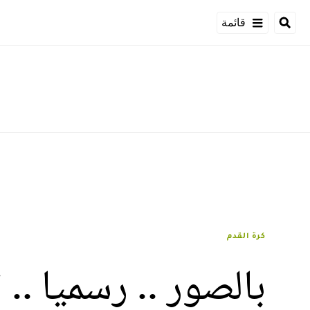
قائمة
كرة القدم
بالصور .. رسميا ..