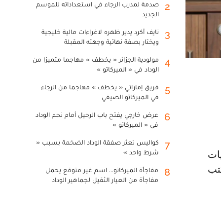
صدمة لمدرب الرجاء في استعداداته للموسم
2
الجديد
نايف أكرد يدير ظهره لاغراءات مالية خليجية
3
ويختار بصفة نهائية وجهته المقبلة
مولودية الجزائر « يخطف » مهاجما متميزا من
4
الوداد في « الميركاتو »
فريق إماراتي « يخطف » مهاجما من الرجاء
5
في الميركاتو الصيفي
عرض خارجي يفتح باب الرحيل أمام نجم الوداد
6
في « الميركاتو »
كواليس تعثر صفقة الوداد الضخمة بسبب «
7
شرط واحد »
تب
مفاجأة الميركاتو... اسم غير متوقع يحمل
8
مفاجأة من العيار الثقيل لجماهير الوداد