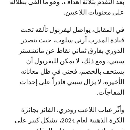
بعد التقدم بثلاثة أهداف، وهو ما ألقى بظلاله
على معنويات اللاعبين.
في المقابل، يواصل ليفربول تألقه تحت
قيادة المدرب آرني سلوت، حيث يتصدر
الدوري بفارق ثماني نقاط عن مانشستر
سيتي، ومع ذلك، لا يمكن لليفربول أن
يستخف بالخصم، فحتى في ظل معاناته
الأخيرة، لا يزال سيتي قادراً على إحداث
المفاجآت.
وأثّر غياب اللاعب رودري، الفائز بجائزة
الكرة الذهبية لعام 2024، بشكل كبير على