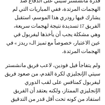
قدرة مانشستر سيتي على الدفاع ضد
الهجمات المرتدة، ففي المباريات التي لم
يشارك فيها رودري هذا الموسم، استقبل
الفريق 17 تسديدة نتيجة لهجمات سريعة،
وهي مشكلة يجب أن يأخذها ليفربول في
عين الاعتبار، خصوصاً مع تميز الـ« ريدز » في
الهجمات المرتدة.
ولم يتفاجأ فيل فودين، لاعب فريق مانشستر
سيتي الإنجليزي لكرة القدم، من صعود فريق
ليفربول كمنافس على لقب الدوري
الإنجليزي الممتاز، ولكنه يعتقد أن الفريق
استفاد من كونه تحت أقل قدر من التدقيق