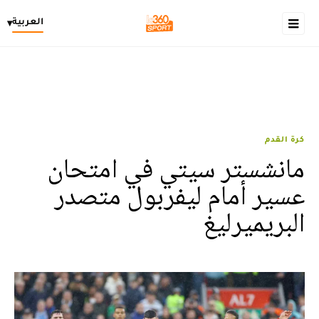
العربية
▾
كرة القدم
مانشستر سيتي في امتحان
عسير أمام ليفربول متصدر
البريميرليغ