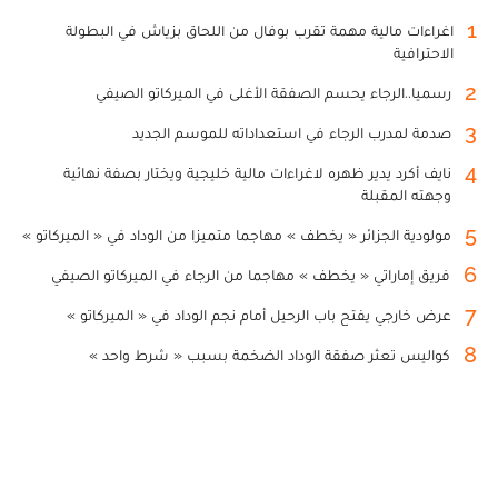
1
اغراءات مالية مهمة تقرب بوفال من اللحاق بزياش في البطولة
الاحترافية
2
رسميا..الرجاء يحسم الصفقة الأغلى في الميركاتو الصيفي
3
صدمة لمدرب الرجاء في استعداداته للموسم الجديد
4
نايف أكرد يدير ظهره لاغراءات مالية خليجية ويختار بصفة نهائية
وجهته المقبلة
5
مولودية الجزائر « يخطف » مهاجما متميزا من الوداد في « الميركاتو »
6
فريق إماراتي « يخطف » مهاجما من الرجاء في الميركاتو الصيفي
7
عرض خارجي يفتح باب الرحيل أمام نجم الوداد في « الميركاتو »
8
كواليس تعثر صفقة الوداد الضخمة بسبب « شرط واحد »