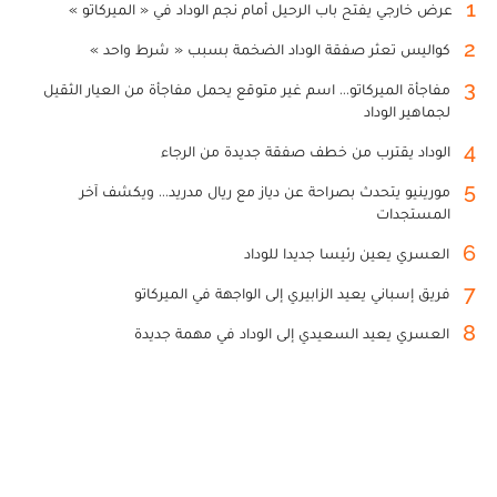
1
عرض خارجي يفتح باب الرحيل أمام نجم الوداد في « الميركاتو »
2
كواليس تعثر صفقة الوداد الضخمة بسبب « شرط واحد »
3
مفاجأة الميركاتو... اسم غير متوقع يحمل مفاجأة من العيار الثقيل
لجماهير الوداد
4
الوداد يقترب من خطف صفقة جديدة من الرجاء
5
مورينيو يتحدث بصراحة عن دياز مع ريال مدريد... ويكشف آخر
المستجدات
6
العسري يعين رئيسا جديدا للوداد
7
فريق إسباني يعيد الزابيري إلى الواجهة في الميركاتو
8
العسري يعيد السعيدي إلى الوداد في مهمة جديدة