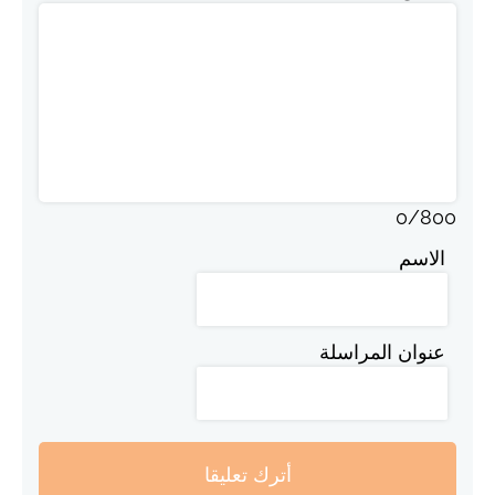
0
/
800
الاسم
عنوان المراسلة
أترك تعليقا