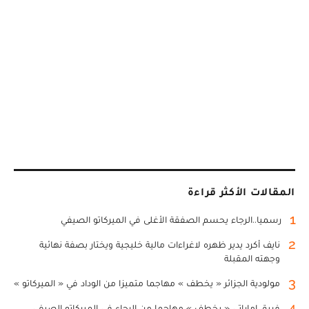
المقالات الأكثر قراءة
1
رسميا..الرجاء يحسم الصفقة الأغلى في الميركاتو الصيفي
2
نايف أكرد يدير ظهره لاغراءات مالية خليجية ويختار بصفة نهائية
وجهته المقبلة
3
مولودية الجزائر « يخطف » مهاجما متميزا من الوداد في « الميركاتو »
4
فريق إماراتي « يخطف » مهاجما من الرجاء في الميركاتو الصيفي