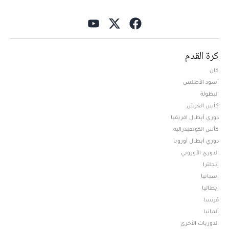
كرة القدم
كان
أسود الأطلس
البطولة
كأس العرش
دوري أبطال افريقيا
كأس الكونفيدرالية
دوري أبطال أوروبا
الدوري الأوروبي
إنجلترا
إسبانيا
إيطاليا
فرنسا
ألمانيا
الدوريات الأخرى