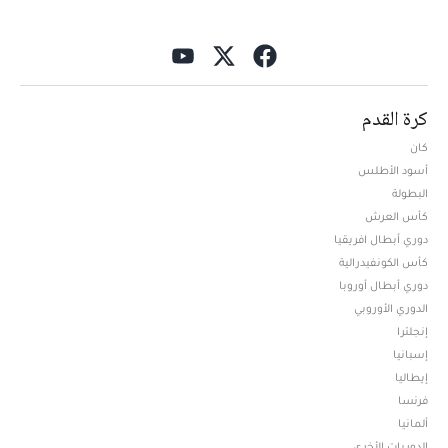
كرة القدم
كان
أسود الأطلس
البطولة
كأس العرش
دوري أبطال افريقيا
كأس الكونفيدرالية
دوري أبطال أوروبا
الدوري الأوروبي
إنجلترا
إسبانيا
إيطاليا
فرنسا
ألمانيا
الدوريات الأخرى