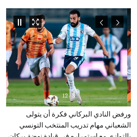
12
/
3
ورفض النادي البركاني فكرة أن يتولى
الشعباني مهام تدريب المنتخب التونسي
بالتوازي مع استمراره في قيادة نهضة بركان،