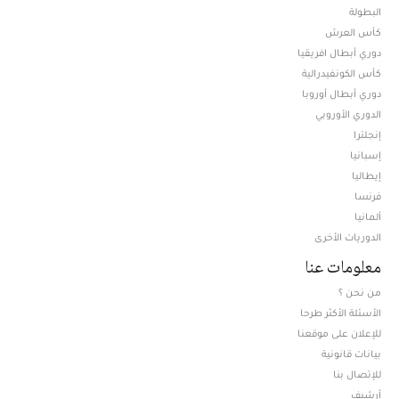
البطولة
كأس العرش
دوري أبطال افريقيا
كأس الكونفيدرالية
دوري أبطال أوروبا
الدوري الأوروبي
إنجلترا
إسبانيا
إيطاليا
فرنسا
ألمانيا
الدوريات الأخرى
معلومات عنا
من نحن ؟
الأسئلة الأكثر طرحا
للإعلان على موقعنا
بيانات قانونية
للإتصال بنا
أرشيف