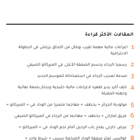
المقالات الأكثر قراءة
1
اغراءات مالية مهمة تقرب بوفال من اللحاق بزياش في البطولة
الاحترافية
2
رسميا..الرجاء يحسم الصفقة الأغلى في الميركاتو الصيفي
3
صدمة لمدرب الرجاء في استعداداته للموسم الجديد
4
نايف أكرد يدير ظهره لاغراءات مالية خليجية ويختار بصفة نهائية
وجهته المقبلة
5
مولودية الجزائر « يخطف » مهاجما متميزا من الوداد في « الميركاتو »
6
فريق إماراتي « يخطف » مهاجما من الرجاء في الميركاتو الصيفي
7
عرض خارجي يفتح باب الرحيل أمام نجم الوداد في « الميركاتو »
8
كواليس تعثر صفقة الوداد الضخمة بسبب « شرط واحد »